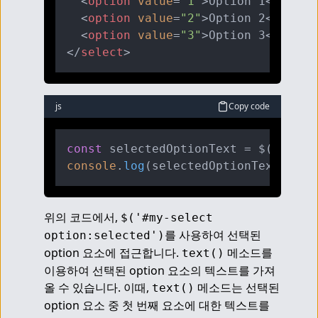
<
option
value
=
"1"
>
Option 1
</
optio
<
option
value
=
"2"
>
Option 2
</
optio
<
option
value
=
"3"
>
Option 3
</
optio
</
select
>
js
Copy code
const
 selectedOptionText = $(
'#my-s
console
.
log
(selectedOptionText); 
//
위의 코드에서, 
$('#my-select 
를 사용하여 선택된 
option:selected')
option 요소에 접근합니다. 
 메소드를 
text()
이용하여 선택된 option 요소의 텍스트를 가져
올 수 있습니다. 이때, 
 메소드는 선택된 
text()
option 요소 중 첫 번째 요소에 대한 텍스트를 