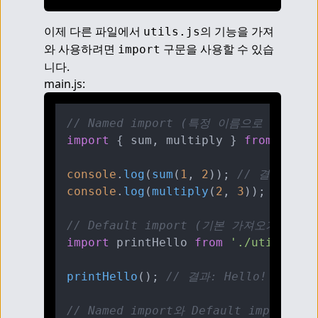
이제 다른 파일에서 
의 기능을 가져
utils.js
와 사용하려면 
 구문을 사용할 수 있습
import
니다.
main.js:
// Named import (특정 이름으로 가져오기
import
 { sum, multiply } 
from
'./ut
console
.
log
(
sum
(
1
, 
2
)); 
// 결과: 3
console
.
log
(
multiply
(
2
, 
3
)); 
// 결과
// Default import (기본 가져오기)
import
 printHello 
from
'./utils.js'
printHello
(); 
// 결과: Hello!
// Named import와 Default import