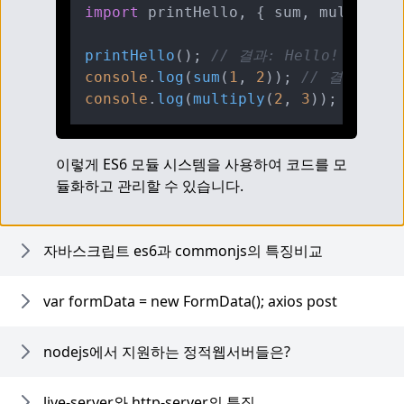
import
 printHello, { sum, multiply 
printHello
(); 
// 결과: Hello!
console
.
log
(
sum
(
1
, 
2
)); 
// 결과: 3
console
.
log
(
multiply
(
2
, 
3
)); 
// 결과
이렇게 ES6 모듈 시스템을 사용하여 코드를 모
듈화하고 관리할 수 있습니다.
자바스크립트 es6과 commonjs의 특징비교
var formData = new FormData(); axios post
nodejs에서 지원하는 정적웹서버들은?
live-server와 http-server의 특징