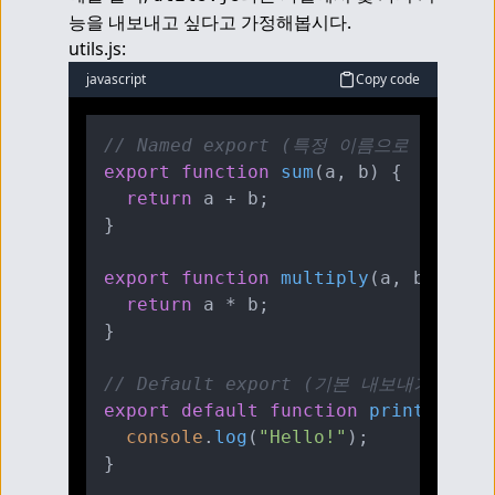
능을 내보내고 싶다고 가정해봅시다.
utils.js:
javascript
Copy code
// Named export (특정 이름으로 내보내기
export
function
sum
(
a, b
) {

return
 a + b;

}

export
function
multiply
(
a, b
) {

return
 a * b;

}

// Default export (기본 내보내기)
export
default
function
printHello
(
console
.
log
(
"Hello!"
);
