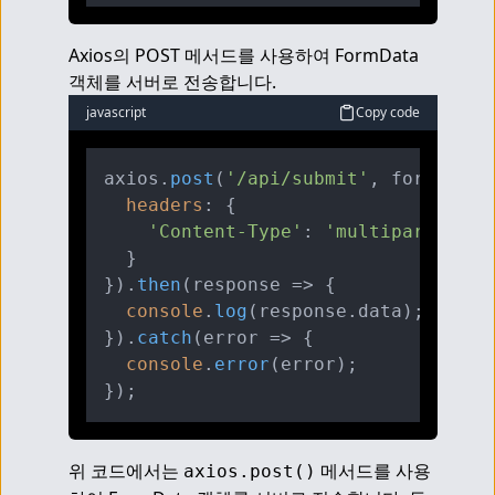
Axios의 POST 메서드를 사용하여 FormData 
객체를 서버로 전송합니다.
javascript
Copy code
axios.
post
(
'/api/submit'
, formData, 
headers
: {

'Content-Type'
: 
'multipart/form
  }

}).
then
(
response
 =>
 {

console
.
log
(response.
data
);

}).
catch
(
error
 =>
 {

console
.
error
(error);

위 코드에서는 
 메서드를 사용
axios.post()