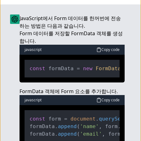
JavaScript에서 Form 데이터를 한꺼번에 전송
하는 방법은 다음과 같습니다.
Form 데이터를 저장할 FormData 객체를 생성
합니다.
javascript
Copy code
const
 formData = 
new
FormData
FormData 객체에 Form 요소를 추가합니다.
javascript
Copy code
const
 form = 
document
.
querySelector
formData.
append
(
'name'
, form.
elemen
formData.
append
(
'email'
, form.
eleme