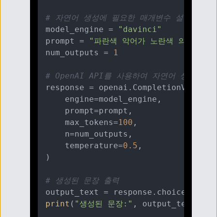
# 자연어 생성에 필요한 매개변수 설정
model_engine = 
"davinci"
prompt = 
"파란색 악어가 노란색 의자 위에
num_outputs = 
1
# OpenAI API를 사용하여 자연어 생성
response = openai.CompletionV1.creat
    engine=model_engine,

    prompt=prompt,

    max_tokens=
100
,

    n=num_outputs,

    temperature=
0.5
,

)

# 생성된 문장 출력
output_text = response.choices[
0
print
(
"생성된 문장:"