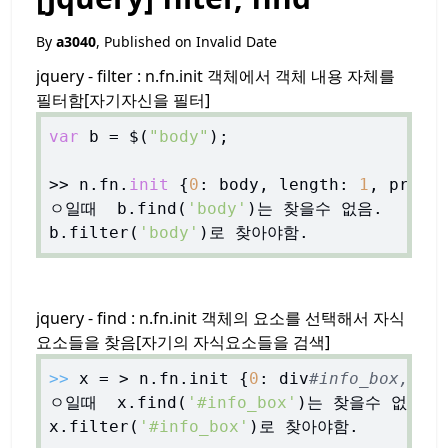
By
a3040
, Published on
Invalid Date
jquery - filter : n.fn.init 객체에서 객체 내용 자체를
필터함[자기자신을 필터]
var
 b = $(
"body"
);

>> n.fn.
init
 {
0
: body, length: 
1
, prevO
ㅇ일때  b.find(
'body'
)는 찾을수 없음.

b.filter(
'body'
jquery - find : n.fn.init 객체의 요소를 선택해서 자식
요소들을 찾음[자기의 자식요소들을 검색]
>>
 x = > n.fn.init {
0
: div
#info_box, 
ㅇ일때  x.find(
'#info_box'
)는 찾을수 없음.

x.filter(
'#info_box'
)로 찾아야함.
