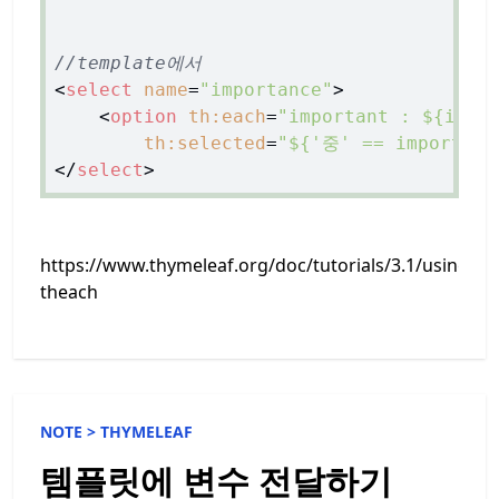
//template에서
<
select
name
=
"importance"
>
<
option
th:each
=
"important : ${impo
th:selected
=
"${'중' == important
</
select
>
https://www.thymeleaf.org/doc/tutorials/3.1/usingth
theach
NOTE >
THYMELEAF
템플릿에 변수 전달하기