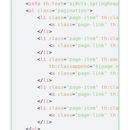
<
info
th:text
=
"${#ctx.springRequest
<
ul
class
=
"pagination"
>
<
li
class
=
"page-item"
th:classa
<
a
class
=
"page-link"
th:hre
</
li
>
<
li
class
=
"page-item"
th:classa
<
a
class
=
"page-link"
th:hre
</
li
>
<
li
class
=
"page-item"
th:each
=
"
th:classappend
=
"${page.numb
<
a
class
=
"page-link"
th:hre
</
li
>
<
li
class
=
"page-item"
th:classa
<
a
class
=
"page-link"
th:hre
</
li
>
<
li
class
=
"page-item"
th:classa
<
a
class
=
"page-link"
th:hre
</
li
>
</
ul
>