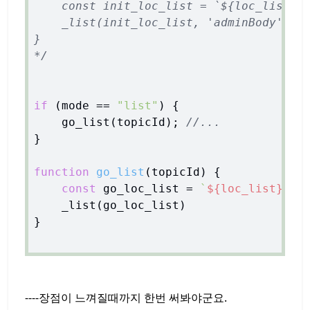
    const init_loc_list = `${loc_list
    _list(init_loc_list, 'adminBody');

}  

*/
if
 (mode == 
"list"
) {

    go_list(topicId); 
//...
}

function
go_list
(
topicId
) 
{

const
 go_loc_list = 
`
${loc_list}
/
${
    _list(go_loc_list)

}

----장점이 느껴질때까지 한번 써봐야군요.