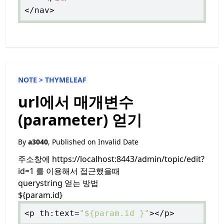
NOTE >
THYMELEAF
url에서 매개변수
(parameter) 얻기
By
a3040
, Published on
Invalid Date
주소창에 https://localhost:8443/admin/topic/edit?
id=1 를 이용해서 접근했을때
querystring 얻는 방법
${param.id}
<p th:text=
"${param.id }"