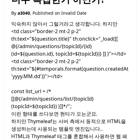
By
a3040
, Published on
Invalid Date
익숙하지 않아서 그럴거라고 생각합니다. 하지만
<td class="border-2 mt-2 p-2"
th:text="${question.title}" th:onclick="_load([[
@{/admin/questions/{topicId}/{id}
(id=${question.id}, topicId=${topicId})} ]] )"></td>
<td class="border-2 mt-2 p-2"
th:text="${#temporals.format(question.createdAt,
'yyyy.MM.dd')}"></td>
const list_url = /*
[[@{/admin/questions/list/{topicId}
(topicId=${topicId}) }]]*/'';
이런 형태를 쓰다보면 현타가 오는군요.
하지만 Thymeleaf는 서버 측에서 동적으로 HTML을
생성하는데 사용되는 템플릿 엔진입니다..
HTML과 Thymeleaf 태그를 혼합해서 사용하면 웹 페