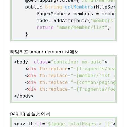
    @GetMapping(value={
"/aman/member/li
    public 
String
getMembers
(
HttpServle
        Page<Member> members = memberSer
        model.addAttribute(
"members"
, m
return
"aman/member/list"
;

타임리프 aman/member/list에서
<body  
class
=
"container mx-auto"
>

<
div
th:replace
=
"~{fragments/header
<
div
th:replace
=
"~{member/list :: l
<
div
th:replace
=
"~{common/paging ::
<
div
th:replace
=
"~{fragments/footer
paging 템플릿 에서
<nav th:
if
=
"${page.totalPages > 1}"
>
