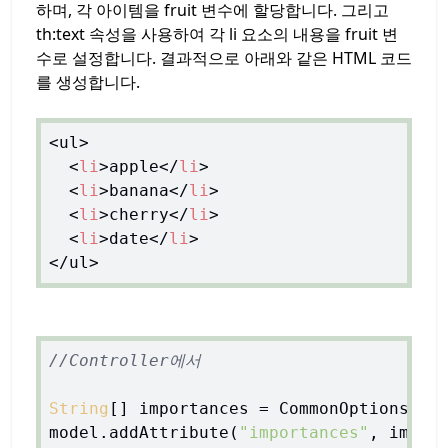
하며, 각 아이템을 fruit 변수에 할당합니다. 그리고
th:text 속성을 사용하여 각 li 요소의 내용을 fruit 변
수로 설정합니다. 결과적으로 아래와 같은 HTML 코드
를 생성합니다.
<ul>

<
li
>
apple
</
li
>
<
li
>
banana
</
li
>
<
li
>
cherry
</
li
>
<
li
>
date
</
li
>
//Controller에서
String
[] importances = CommonOptions.get
model.addAttribute(
"importances"
, import