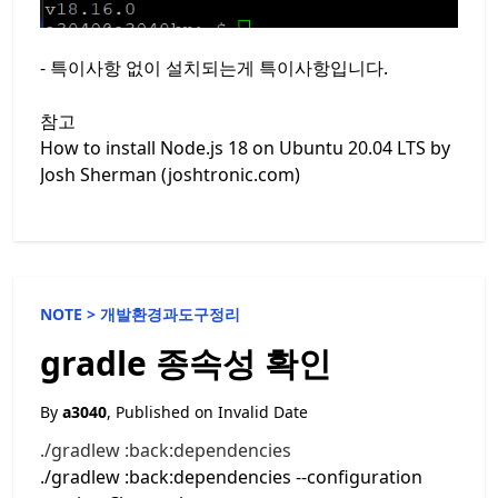
- 특이사항 없이 설치되는게 특이사항입니다.
참고
How to install Node.js 18 on Ubuntu 20.04 LTS by
Josh Sherman (joshtronic.com)
NOTE >
개발환경과도구정리
gradle 종속성 확인
By
a3040
, Published on
Invalid Date
./gradlew :back:dependencies
./gradlew :back:dependencies --configuration