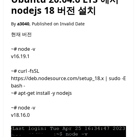
nodejs 18 버전 설치
By
a3040
, Published on
Invalid Date
현재 버전
~# node -v
v16.19.1
~# curl -fsSL
https://deb.nodesource.com/setup_18.x | sudo -E
bash -
~# apt-get install -y nodejs
~# node -v
v18.16.0