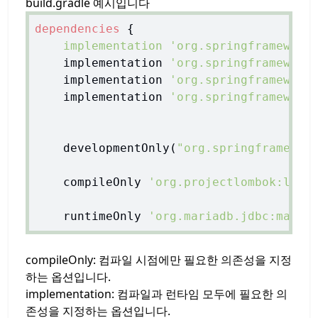
build.gradle 예시입니다
dependencies
 {

implementation
'org.springframework
    implementation 
'org.springframework
    implementation 
'org.springframework
    implementation 
'org.springframework
    developmentOnly(
"org.springframewor
    compileOnly 
'org.projectlombok:lomb
    runtimeOnly 
'org.mariadb.jdbc:maria
compileOnly: 컴파일 시점에만 필요한 의존성을 지정
하는 옵션입니다.
implementation: 컴파일과 런타임 모두에 필요한 의
존성을 지정하는 옵션입니다.