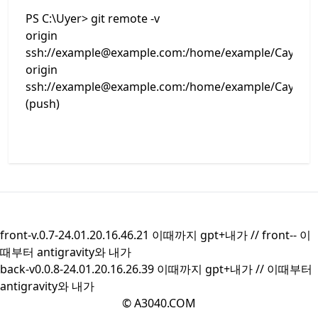
PS C:\Uyer> git remote -v
origin
ssh://example@example.com:/home/example/Cayer.git
origin
ssh://example@example.com:/home/example/Cayer.gi
(push)
front-v.0.7-24.01.20.16.46.21 이때까지 gpt+내가 //
front--
이
때부터 antigravity와 내가
back-v0.0.8-24.01.20.16.26.39 이때까지 gpt+내가 //
이때부터
antigravity와 내가
© A3040.COM