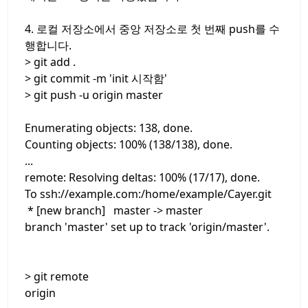
4. 로컬 저장소에서 중앙 저장소로 첫 번째 push를 수
행합니다.
> git add .
> git commit -m 'init 시작함'
> git push -u origin master
Enumerating objects: 138, done.
Counting objects: 100% (138/138), done.
...
remote: Resolving deltas: 100% (17/17), done.
To ssh://example.com:/home/example/Cayer.git
* [new branch] master -> master
branch 'master' set up to track 'origin/master'.
> git remote
origin