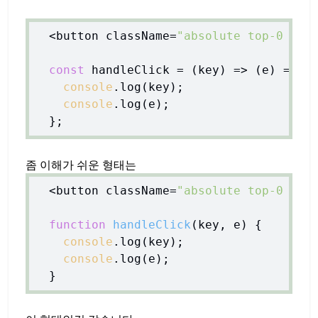
  <button className=
"absolute top-0 rig
const
 handleClick = 
(
key
) =>
(
e
) =>
 {

console
.log(key);

console
.log(e);

좀 이해가 쉬운 형태는
  <button className=
"absolute top-0 rig
function
handleClick
(
key, e
) 
{

console
.log(key);

console
.log(e);
